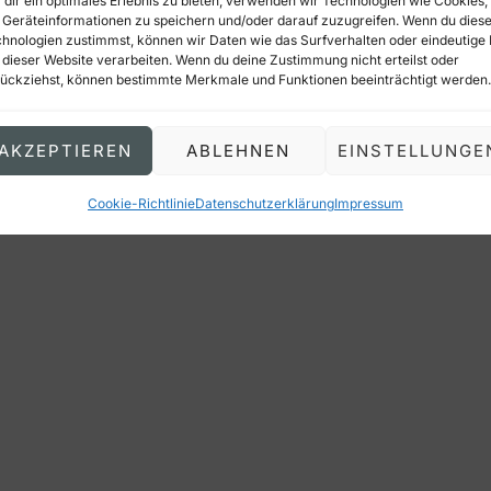
dir ein optimales Erlebnis zu bieten, verwenden wir Technologien wie Cookies,
Geräteinformationen zu speichern und/oder darauf zuzugreifen. Wenn du dies
hnologien zustimmst, können wir Daten wie das Surfverhalten oder eindeutige 
 dieser Website verarbeiten. Wenn du deine Zustimmung nicht erteilst oder
ückziehst, können bestimmte Merkmale und Funktionen beeinträchtigt werden.
ight © 2026 Skill & Will – Made with
by
Eduard Maier
AKZEPTIEREN
ABLEHNEN
EINSTELLUNGE
Cookie-Richtlinie
Datenschutzerklärung
Impressum