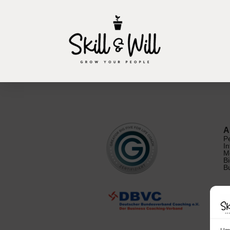
A
P
I
M
Bi
B