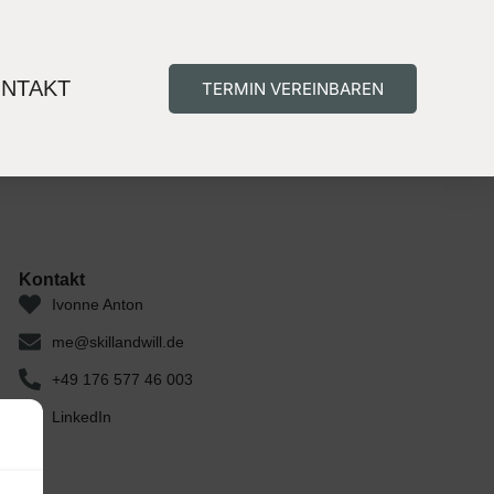
NTAKT
TERMIN VEREINBAREN
Kontakt
Ivonne Anton
me@skillandwill.de
+49 176 577 46 003
LinkedIn