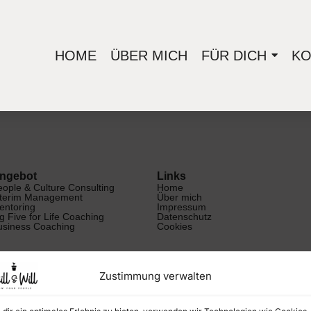
HOME
ÜBER MICH
FÜR DICH
KO
ngebot
Links
eople & Culture Consulting
Home
nterim Management
Über mich
entoring
Impressum
g Five for Life Coaching
Datenschutz
usiness Coaching
Cookies
Zustimmung verwalten