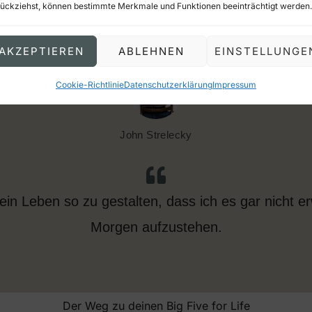
ückziehst, können bestimmte Merkmale und Funktionen beeinträchtigt werden.
AKZEPTIEREN
ABLEHNEN
EINSTELLUNGE
Cookie-Richtlinie
Datenschutzerklärung
Impressum
John Strelecky
ein Leben so zu gestalten, dass ich es gar nicht e
Morgen aufzustehen.
Der Weg zu deinen Big Five for Life