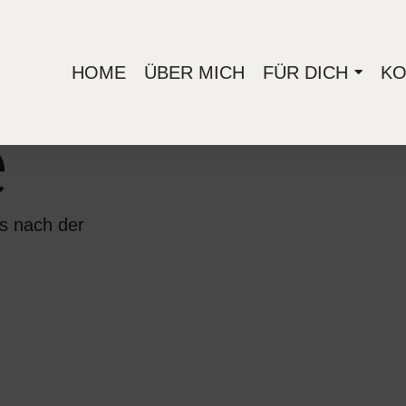
e
HOME
ÜBER MICH
FÜR DICH
KO
e
s nach der