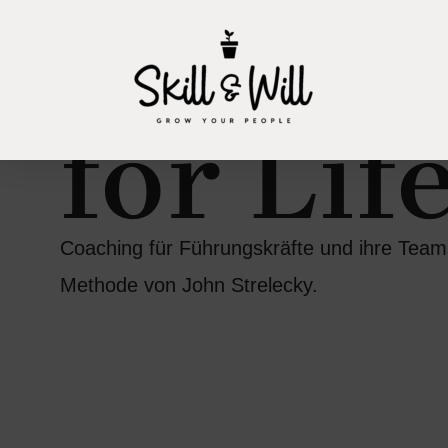
Big Fiv
for Lif
Coaching für Führungskräfte und ihre Team
Methode von John Strelecky.