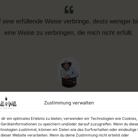
 eine erfüllende Weise verbringe, desto weniger bin
eine Weise zu verbringen, die mich nicht erfüllt.
John Strelecky
Zustimmung verwalten
dir ein optimales Erlebnis zu bieten, verwenden wir Technologien wie Cookies,
f etwas zu hoffen, ich muss eine aktive Rolle spi
Geräteinformationen zu speichern und/oder darauf zuzugreifen. Wenn du dies
hnologien zustimmst, können wir Daten wie das Surfverhalten oder eindeutige 
treffen. Handeln.
 dieser Website verarbeiten. Wenn du deine Zustimmung nicht erteilst oder