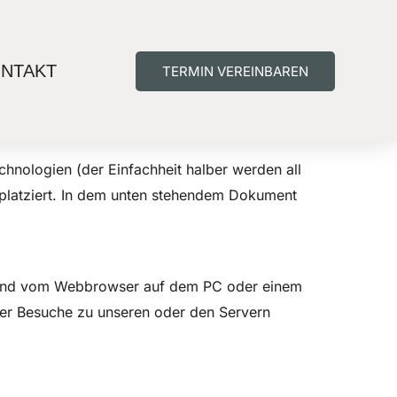
NTAKT
TERMIN VEREINBAREN
Consent
Consent
Consent
Consent
Consent
Consent
Consent
Marketing
er mit ständigem Wohnsitz im Europäischen
to
to
to
to
to
to
to
service
service
service
service
service
service
service
elementor
wordpress
complianz
linkedin
google-
calendly
sonstiges
hnologien (der Einfachheit halber werden all
fonts
platziert. In dem unten stehendem Dokument
det und vom Webbrowser auf dem PC oder einem
der Besuche zu unseren oder den Servern