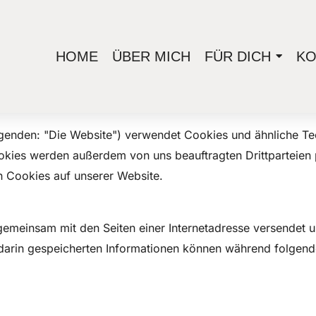
HOME
ÜBER MICH
FÜR DICH
KO
 Februar 2026 aktualisiert und gilt für Bürger und Einwohn
genden: "Die Website") verwendet Cookies und ähnliche Tec
kies werden außerdem von uns beauftragten Drittparteien 
n Cookies auf unserer Website.
die gemeinsam mit den Seiten einer Internetadresse versen
darin gespeicherten Informationen können während folgen